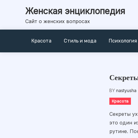
Skip
Женская энциклопедия
to
content
Сайт о женских вопросах
Красота
Стиль и мода
Психология
Секреты
BY
nastyusha
Красота
Секреты ух
это один и
рутине. По