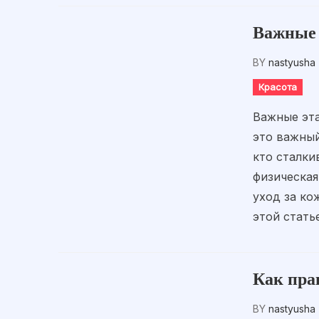
Важные 
BY
nastyusha
Красота
Важные эта
это важный
кто сталки
физическая
уход за ко
этой стать
Как пра
BY
nastyusha