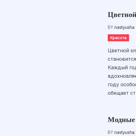
Цветной
BY
nastyusha
Красота
Цветной sm
становитс
Каждый год
вдохновляю
году особо
обещает ст
Модные 
BY
nastyusha