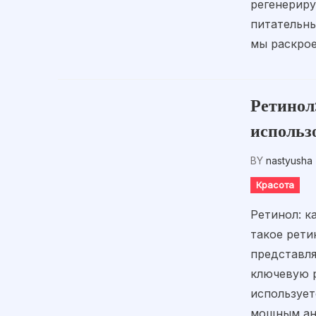
регенериру
питательны
мы раскрое
Ретинол:
использ
BY
nastyusha
Красота
Ретинол: к
такое рети
представл
ключевую 
использует
мощным ан