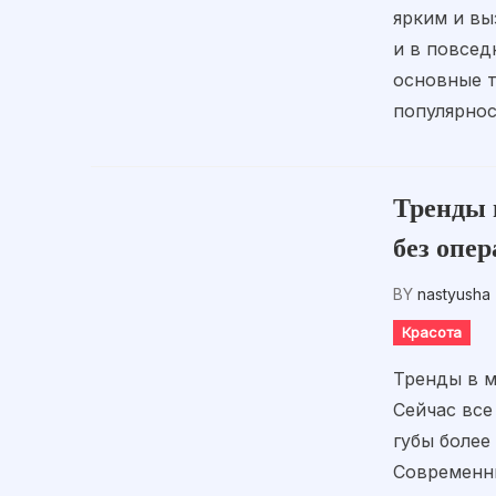
ярким и в
и в повсед
основные т
популярнос
Тренды 
без опе
BY
nastyusha
Красота
Тренды в м
Сейчас все
губы более
Современн