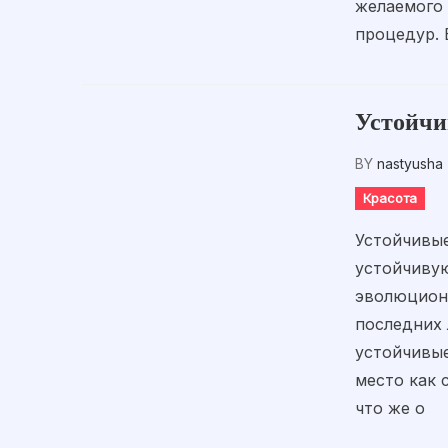
желаемого 
процедур. 
Устойчи
BY
nastyusha
Красота
Устойчивые
устойчивую
эволюциони
последних 
устойчивые
место как 
что же о