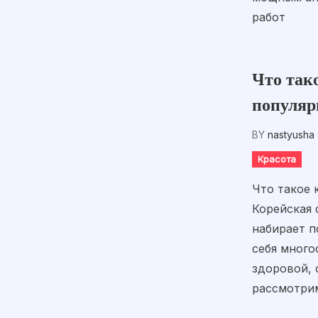
работ
Что так
популяр
BY
nastyusha
Красота
Что такое 
Корейская 
набирает п
себя много
здоровой, 
рассмотрим