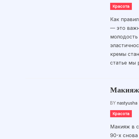
Красота
Как прави
— это важн
молодость 
эластичнос
кремы ста
статье мы 
Макияж 
BY
nastyusha
Красота
Макияж в с
90-х снова