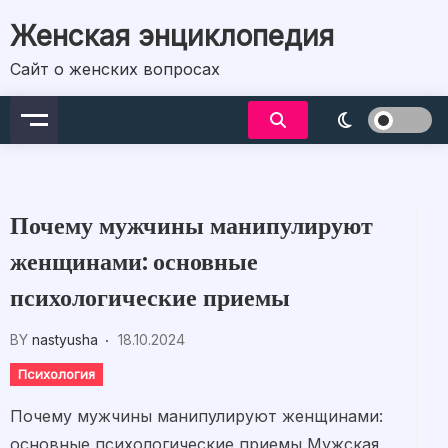
Skip
Женская энциклопедия
to
content
Сайт о женских вопросах
Почему мужчины манипулируют
женщинами: основные
психологические приемы
BY
nastyusha
18.10.2024
Психология
Почему мужчины манипулируют женщинами:
основные психологические приемы Мужская