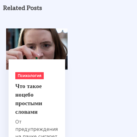
Related Posts
Психология
Что такое
ноцебо
простыми
словами
От
предупреждения
на пачке сигарет