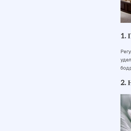
1.
Рег
удел
бод
2. 