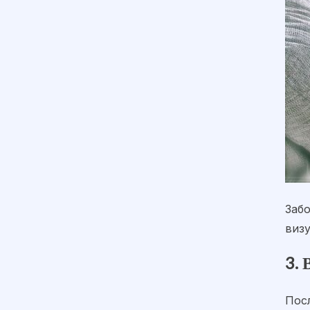
Заб
виз
3. 
Пос