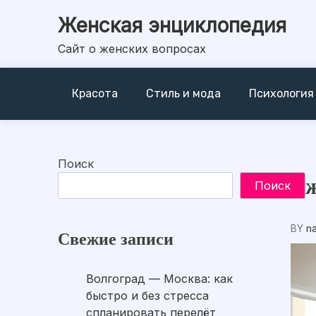
Skip
Женская энциклопедия
to
content
Сайт о женских вопросах
Красота
Стиль и мода
Психология
Поиск
Еж
Поиск
BY
n
Свежие записи
Волгоград — Москва: как
быстро и без стресса
спланировать перелёт