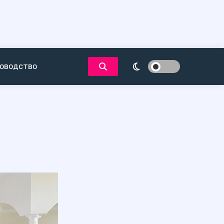
оводство
у