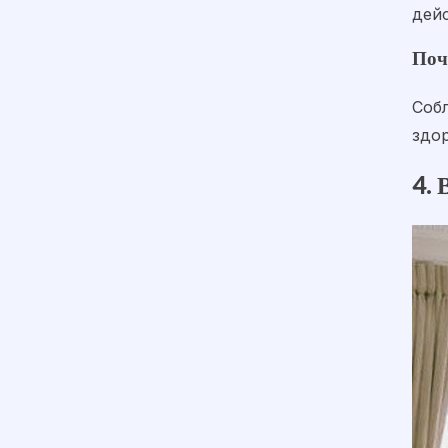
дей
Поч
Соб
здо
4. 