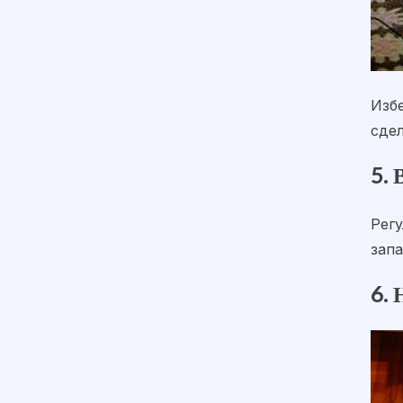
Изб
сде
5. 
Рег
зап
6. 