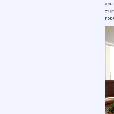
ден
ста
пор