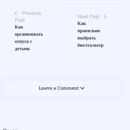
Previous
Next Post
Post
Как
Как
правильно
организовать
выбрать
отпуск с
бюстгальтер
детьми
Leave a Comment