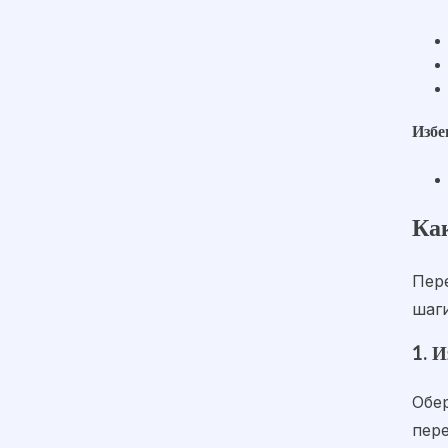
Избе
Ка
Пер
шаги
1. 
Обер
пере