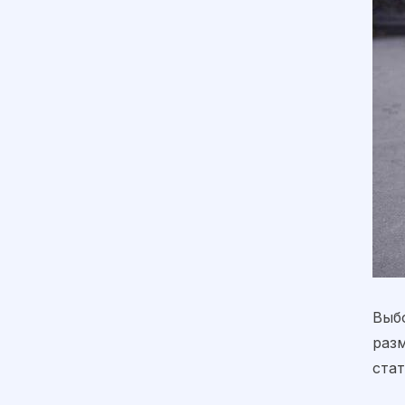
Выб
разм
ста