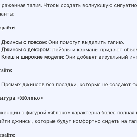
ыраженная талия. Чтобы создать волнующую силуэтно
ианты:
райте:
Джинсы с поясом:
Они помогут выделить талию.
Джинсы с декором:
Лейблы и карманы придают объем
Клеш и широкие модели:
Они добавят визуальный инт
гайте:
Прямых джинсов без посадки, которые не создают ф
Фигура «Яблоко»
женщин с фигурой «яблоко» характерна более полная в
айти джинсы, которые будут комфортно сидеть на тал
райте: