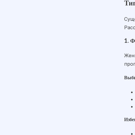
Ти
Сущ
Рас
1. 
Жен
про
Выби
Избе