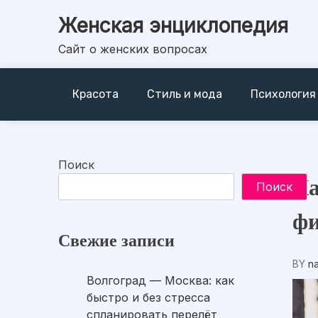
Skip
Женская энциклопедия
to
content
Сайт о женских вопросах
Красота
Стиль и мода
Психология
Поиск
Ка
Поиск
ф
Свежие записи
BY
n
Волгоград — Москва: как
быстро и без стресса
спланировать перелёт