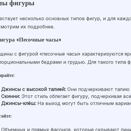
пы фигуры
ествует несколько основных типов фигур, и для кажд
смотрим их подробнее.
Фигура «Песочные часы»
щины с фигурой «песочные часы» характеризуются яр
порциональными бедрами и грудью. Для такого типа 
райте:
Джинсы с высокой талией:
Они подчеркивают талию 
Скинни:
Этот стиль облегает фигуру, подчеркивая вс
Джинсы-клёш:
На выход могут быть отличным вариан
гайте:
Объемных и прямых фасонов, которые скрывают лини