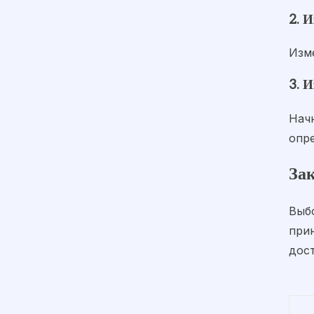
2. 
Изм
3. 
Нач
опр
За
Выб
при
дос