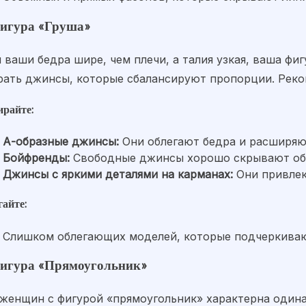
Фигура «Груша»
 ваши бедра шире, чем плечи, а талия узкая, ваша фи
рать джинсы, которые сбалансируют пропорции. Рек
райте:
А-образные джинсы:
Они облегают бедра и расширяют
Бойфренды:
Свободные джинсы хорошо скрывают объ
Джинсы с яркими деталями на карманах:
Они привлек
гайте:
Слишком облегающих моделей, которые подчеркиваю
Фигура «Прямоугольник»
 женщин с фигурой «прямоугольник» характерна одина