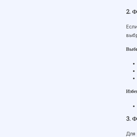
2. 
Если
выб
Выби
Избе
3. 
Для