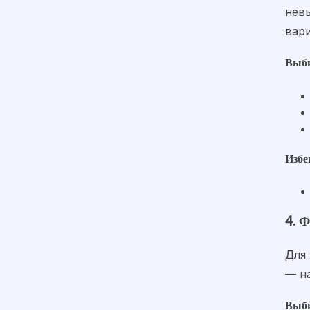
нев
вар
Выби
Избе
4. 
Для 
— н
Выби