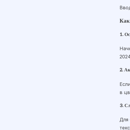
Вво
Как
1. О
Нач
2024
2. А
Если
в цв
3. С
Для
тек