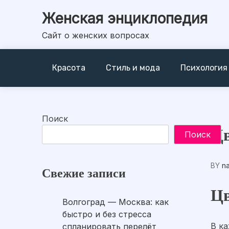
Skip
Женская энциклопедия
to
content
Сайт о женских вопросах
Красота
Стиль и мода
Психология
Поиск
Цв
Поиск
BY
n
Свежие записи
Цв
Волгоград — Москва: как
быстро и без стресса
В к
спланировать перелёт