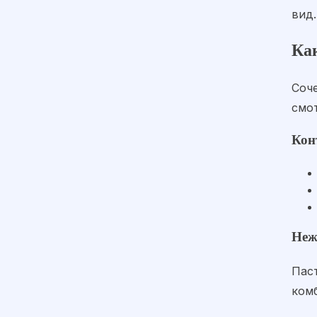
вид.
Ка
Соч
смот
Кон
Неж
Пас
ком