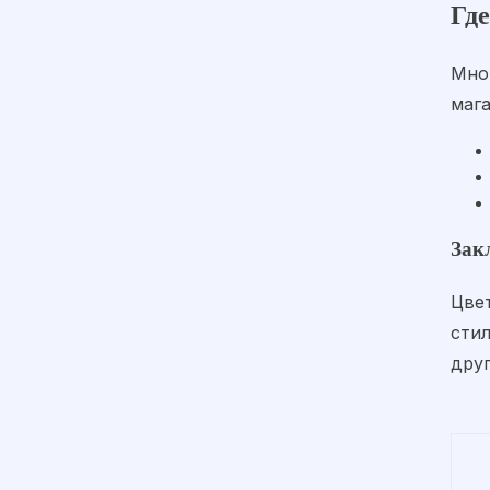
Гд
Мно
маг
Зак
Цве
стил
дру