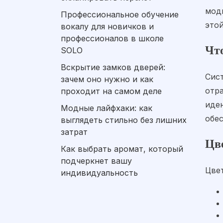
моды
Профессиональное обучение
этой
вокалу для новичков и
профессионалов в школе
Что
SOLO
Вскрытие замков дверей:
Сис
зачем оно нужно и как
отра
проходит на самом деле
иде
Модные лайфхаки: как
обе
выглядеть стильно без лишних
затрат
Цв
Как выбрать аромат, который
подчеркнет вашу
Цве
индивидуальность