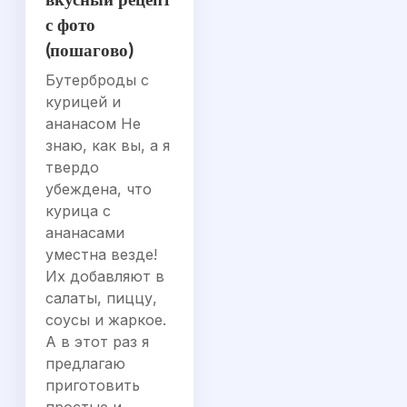
вкусный рецепт
с фото
(пошагово)
Бутерброды с
курицей и
ананасом Не
знаю, как вы, а я
твердо
убеждена, что
курица с
ананасами
уместна везде!
Их добавляют в
салаты, пиццу,
соусы и жаркое.
А в этот раз я
предлагаю
приготовить
простые и